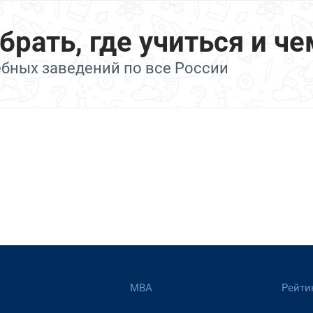
ать, где учиться и че
ебных заведений по все России
МВА
Рейти