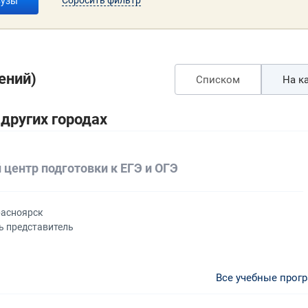
вузы
ений)
Списком
На ка
других городах
 центр подготовки к ЕГЭ и ОГЭ
расноярск
ь представитель
Все учебные прог