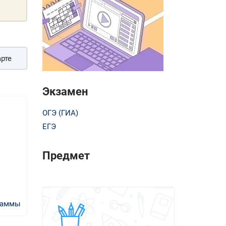
рте
Экзамен
ОГЭ (ГИА)
ЕГЭ
Предмет
раммы