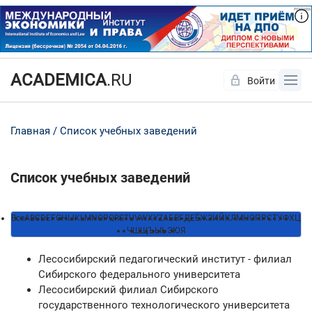
ACADEMICA
.RU
Войти
Да
Нет
Главная
Список учебных заведений
Список учебных заведений
Все
A
B
C
D
E
F
G
H
I
J
K
L
M
N
O
P
Q
R
S
T
U
V
W
X
Y
Z
А
Б
В
Г
Д
Е
Ё
Ж
З
И
Й
К
Л
М
Н
О
П
Р
С
Т
У
Ф
Х
Ц
Ч
Ш
Щ
Ъ
Ы
Ь
Э
Ю
Я
Лесосибирский педагогический институт - филиал
Сибирского федерального университета
Лесосибирский филиал Сибирского
государственного технологического университета